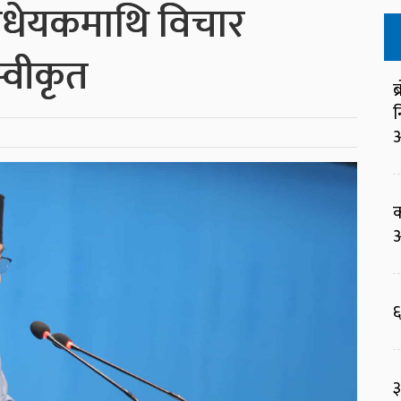
िधेयकमाथि विचार
स्वीकृत
ब
न
आ
क
आ
६
३