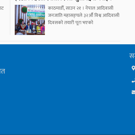
ाट
काठमाडौँ, साउन २१ । नेपाल आदिवासी
जनजाति महासङ्घले ३२औँ विश्व आदिवासी
दिवसको तयारी पूरा भएको
सम
ित