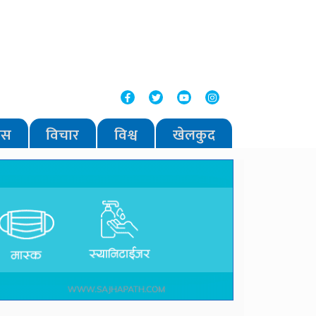
वास
विचार
विश्व
खेलकुद