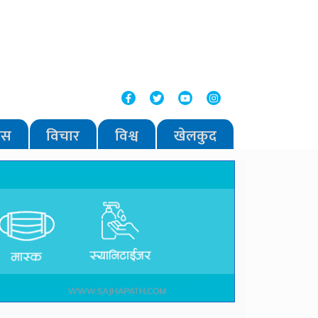
वास
विचार
विश्व
खेलकुद