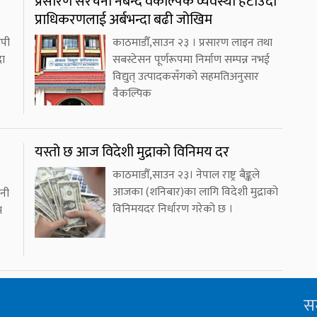
प्रसारण संरचना नबन्दै वैकल्पिक व्यवस्था हटाउँदा
प्राधिकरणलाई अर्बभन्दा बढी जोखिम
लपी
काठमाडौँ,साउन २३ । प्रसारण लाइन तथा
दा
सबस्टेसन पूर्णरूपमा निर्माण सम्पन्न नभई
विद्युत् उत्पादकसँगको सहमतिअनुसार
वैकल्पिक
यस्तो छ आज विदेशी मुद्राको विनिमय दर
काठमाडौँ,साउन २३। नेपाल राष्ट्र बैङ्कले
आजका (शनिबार)का लागि विदेशी मुद्राको
नी
विनिमयदर निर्धारण गरेको छ ।
म
सम