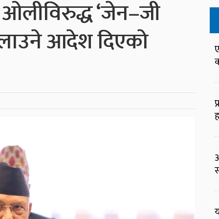
री ओलीविरुद्ध ‘जेन–जी
लाउने आदेश दिएको
ए
क
प
ह
आ
स
य