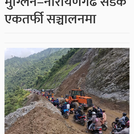
मुग्लिन–नारायणगढ सडक
एकतर्फी सञ्चालनमा