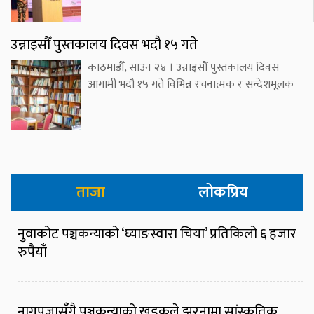
उन्नाइसौँ पुस्तकालय दिवस भदौ १५ गते
काठमाडौँ, साउन २४ । उन्नाइसौँ पुस्तकालय दिवस
आगामी भदौ १५ गते विभिन्न रचनात्मक र सन्देशमूलक
ताजा
लोकप्रिय
नुवाकोट पञ्चकन्याको ‘घ्याङस्वारा चिया’ प्रतिकिलो ६ हजार
रुपैयाँ
नागपूजासँगै पञ्चकन्याको खड्कुले झरनामा सांस्कृतिक