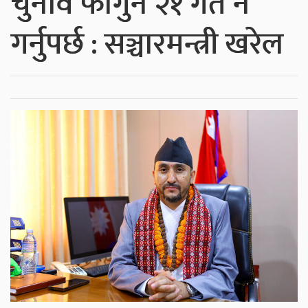
चुनाव फागुन २१ गते नै
गर्नुपर्छ : सञ्चारमन्त्री खरेल