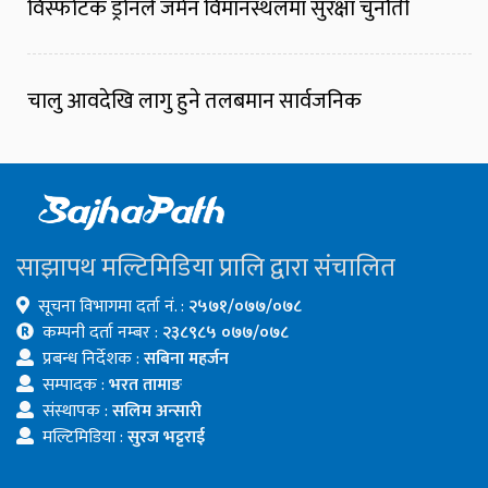
विस्फोटक ड्रोनले जर्मन विमानस्थलमा सुरक्षा चुनौती
चालु आवदेखि लागु हुने तलबमान सार्वजनिक
साझापथ मल्टिमिडिया प्रालि द्वारा संचालित
सूचना विभागमा दर्ता नं. :
२५७१/०७७/०७८
कम्पनी दर्ता नम्बर :
२३८९८५ ०७७/०७८
प्रबन्ध निर्देशक :
सबिना महर्जन
सम्पादक :
भरत तामाङ
संस्थापक :
सलिम अन्सारी
मल्टिमिडिया :
सुरज भट्टराई