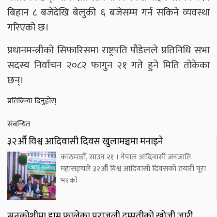
बिहान ८ बजेदेखि बेलुकी ६ बजेसम्म गर्न सकिने व्यवस्था
गरिएको छ।
प्रधानमन्त्रीको सिफारिसमा राष्ट्रपति पौडेलले प्रतिनिधि सभा
सदस्य निर्वाचन २०८२ फागुन २१ गते हुने मिति तोकेका
छन्।
प्रतिक्रिया दिनुहोस्
संबन्धित
३२औँ विश्व आदिवासी दिवस खुलामञ्चमा मनाइने
काठमाडौँ, साउन २१ । नेपाल आदिवासी जनजाति
महासङ्घले ३२औँ विश्व आदिवासी दिवसको तयारी पूरा
भएको
सुनकोशीमा हाम फालेका पराजुली दम्पतीको खोजी जारी