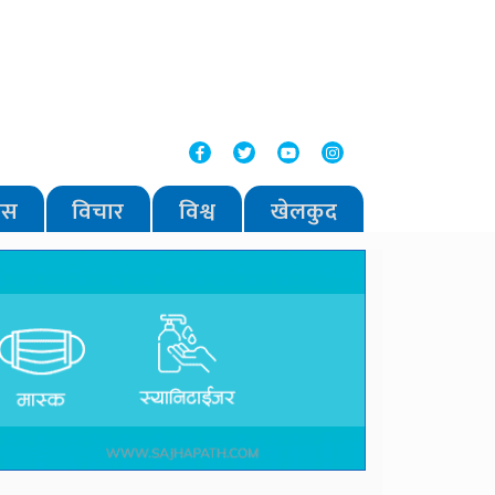
वास
विचार
विश्व
खेलकुद