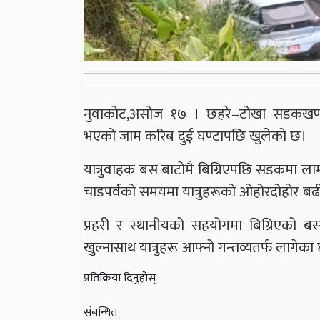
नुवाकोट,असोज १७ । छहरे–टोखा सडकखण्ड अ
भएको जाम करिब दुई घण्टापछि खुलेको छ।
यात्रुवाहक बस बाटोमै बिग्रिएपछि सडकमा ल
चाडपर्वको समयमा यात्रुहरूको ओहोरदोहोर बढी ह
प्रहरी र स्थानीयको सहयोगमा बिग्रिएको
खुल्नासाथ यात्रुहरू आफ्नो गन्तव्यतर्फ लागेका
प्रतिक्रिया दिनुहोस्
संबन्धित