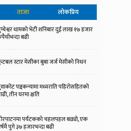
ताजा
लोकप्रिय
ुप्चेश्वर धामको भेटी शनिबार दुई लाख १७ हजार
ुपैयाँभन्दा बढी
ुटबल स्टार मेसीका बुबा जर्ज मेसीको निधन
ुवाकोट पञ्चकन्यामा मध्यराति पहिरोसहितको
ाढी, तीन घरमा क्षति
ोरपाटनमा पर्यटकको चहलपहल बढ्यो, एक
र्षमै पुगे ३७ हजारभन्दा बढी