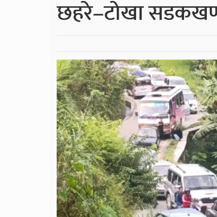
छहरे–टोखा सडकखण्ड