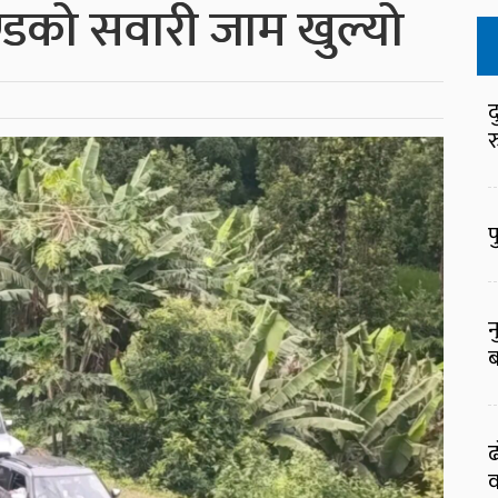
को सवारी जाम खुल्यो
द
र
फ
न
ब
ढ
व