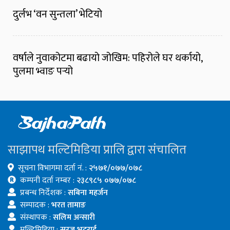
दुर्लभ ‘वन सुन्तला’ भेटियो
वर्षाले नुवाकोटमा बढायो जोखिम: पहिरोले घर थर्कायो,
पुलमा भ्वाङ पर्‍यो
साझापथ मल्टिमिडिया प्रालि द्वारा संचालित
सूचना विभागमा दर्ता नं. :
२५७१/०७७/०७८
कम्पनी दर्ता नम्बर :
२३८९८५ ०७७/०७८
प्रबन्ध निर्देशक :
सबिना महर्जन
सम्पादक :
भरत तामाङ
संस्थापक :
सलिम अन्सारी
मल्टिमिडिया :
सुरज भट्टराई