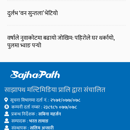
दुर्लभ ‘वन सुन्तला’ भेटियो
वर्षाले नुवाकोटमा बढायो जोखिम: पहिरोले घर थर्कायो,
पुलमा भ्वाङ पर्‍यो
साझापथ मल्टिमिडिया प्रालि द्वारा संचालित
सूचना विभागमा दर्ता नं. :
२५७१/०७७/०७८
कम्पनी दर्ता नम्बर :
२३८९८५ ०७७/०७८
प्रबन्ध निर्देशक :
सबिना महर्जन
सम्पादक :
भरत तामाङ
संस्थापक :
सलिम अन्सारी