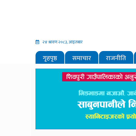
२४ श्रावण २०८३, आइतबार
गृहपृष्ठ
समाचार
राजनीति