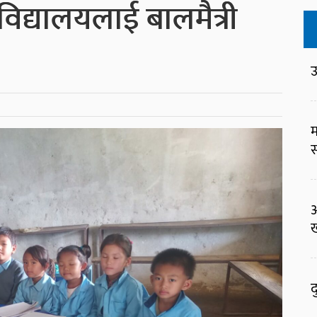
 विद्यालयलाई बालमैत्री
उ
म
स
ख
द