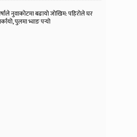
र्षाले नुवाकोटमा बढायो जोखिम: पहिरोले घर
र्कायो, पुलमा भ्वाङ पर्‍यो