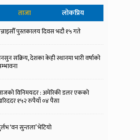
ताजा
लोकप्रिय
न्नाइसौँ पुस्तकालय दिवस भदौ १५ गते
नसुन सक्रिय, देशका केही स्थानमा भारी वर्षाको
म्भावना
आजको विनिमयदर : अमेरिकी डलर एकको
रिददर १५२ रुपैयाँ ०४ पैसा
ुर्लभ ‘वन सुन्तला’ भेटियो