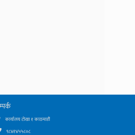
्पर्क
कार्यालय टोखा १ काठमाडौं
९८४१४५५८०८