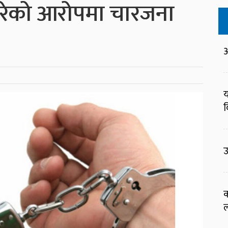
गरेको आरोपमा चारजना
आ
य
व
उ
क
ल