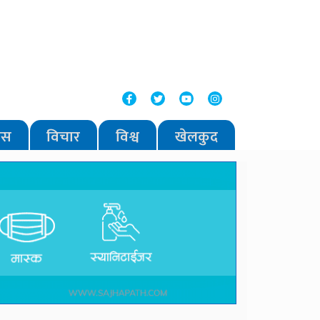
वास
विचार
विश्व
खेलकुद