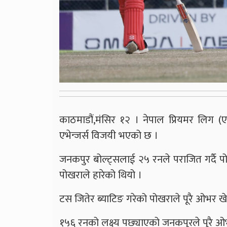
काठमाडौं,मंसिर १२ । नेपाल प्रियमर लिग (
एभेन्जर्स विजयी भएको छ ।
जनकपुर बोल्ट्सलाई २५ रनले पराजित गर्दै
पोखराले हारेको थियो ।
टस जितेर ब्याटिङ गरेको पोखराले पूरै ओभर ख
१५६ रनको लक्ष्य पछ्याएको जनकपुरले पुरै ओभर