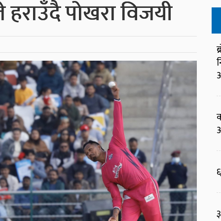
हराउँदै पोखरा विजयी
ब
न
आ
क
आ
६
३