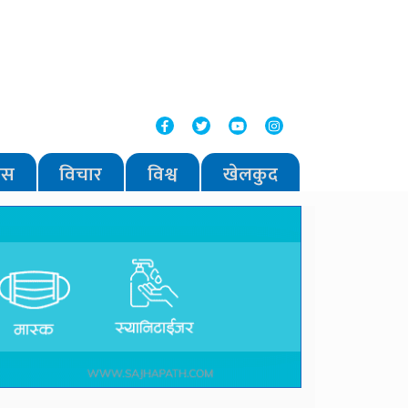
वास
विचार
विश्व
खेलकुद