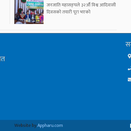
जनजाति महासङ्घले ३२औँ विश्व आदिवासी
दिवसको तयारी पूरा भएको
सम
ित
Website by
Appharu.com