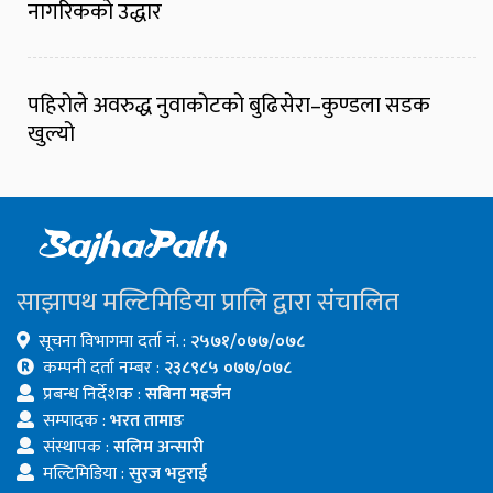
नागरिकको उद्धार
पहिरोले अवरुद्ध नुवाकोटको बुढिसेरा–कुण्डला सडक
खुल्यो
साझापथ मल्टिमिडिया प्रालि द्वारा संचालित
सूचना विभागमा दर्ता नं. :
२५७१/०७७/०७८
कम्पनी दर्ता नम्बर :
२३८९८५ ०७७/०७८
प्रबन्ध निर्देशक :
सबिना महर्जन
सम्पादक :
भरत तामाङ
संस्थापक :
सलिम अन्सारी
मल्टिमिडिया :
सुरज भट्टराई