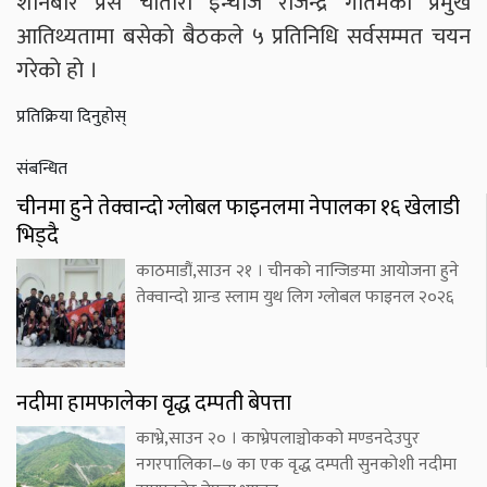
शनिबार प्रेस चाैतारी इन्चार्ज राजेन्द्र गाैतमकाे प्रमुख
आतिथ्यतामा बसेकाे बैठकले ५ प्रतिनिधि सर्वसम्मत चयन
गरेकाे हाे ।
प्रतिक्रिया दिनुहोस्
संबन्धित
चीनमा हुने तेक्वान्दो ग्लोबल फाइनलमा नेपालका १६ खेलाडी
भिड्दै
काठमाडौं,साउन २१ । चीनको नान्जिङमा आयोजना हुने
तेक्वान्दो ग्रान्ड स्लाम युथ लिग ग्लोबल फाइनल २०२६
नदीमा हामफालेका वृद्ध दम्पती बेपत्ता
काभ्रे,साउन २० । काभ्रेपलाञ्चोकको मण्डनदेउपुर
नगरपालिका–७ का एक वृद्ध दम्पती सुनकोशी नदीमा