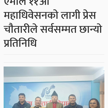
एमाले ११औं
महाधिवेसनकाे लागी प्रेस
चाैतारीले सर्वसम्मत छान्याे
प्रतिनिधि