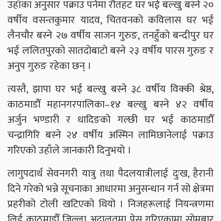
उहाँका अनुसार पक्राउ पर्नेमा रौतहट घर भई बल्खु बस्ने २०
वर्षीय वसन्तकुमार यादव, चितवनको कविलास घर भई
लैनचौर बस्ने २७ वर्षीय साजन गुरुङ, तनहुँको बन्दीपुर घर
भई ललितपुरको सातदोबाटो बस्ने २३ वर्षीय पारस गुरुङ र
अनुप गुरुङ रहेका छन् ।
त्यस्तै, झापा घर भई बल्खु बस्ने ३८ वर्षीय विक्की श्रेष्ठ,
काठमाडौँ महानगरपालिका–१४ बल्खु बस्ने ४२ वर्षीय
अर्जुन भण्डारी र धादिङको गल्छी घर भई काठमाडौँ
चन्द्रागिरि बस्ने २४ वर्षीय अस्मिन लामिछानेलाई पक्राउ
गरिएको उहाँले जानकारी दिनुभयो ।
लागुपदार्थ सेवनगरी यात्रु तथा पैदलयात्रीलाई दुःख, हैरानी
दिने गरेको भन्ने सूचनाका आधारमा अनुसन्धान गर्न सो क्षेत्रमा
प्रहरीको टोली खटिएको थियो । निजहरूलाई नियन्त्रणमा
लिई काठमाडौँ जिल्ला अदालतमा पेस गरिएकामा सोमबार