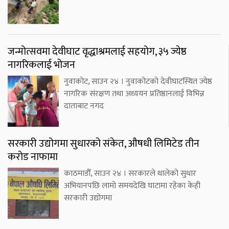
जन्मोत्सवमा देवीघाट वृद्धाश्रमलाई सहयोग, ३५ ज्येष्ठ
नागरिकलाई भोजन
नुवाकोट, साउन २४ । नुवाकोटको देवीघाटस्थित ज्येष्ठ
नागरिक संरक्षण तथा अध्ययन प्रतिष्ठानलाई विभिन्न
दाताबाट नगद
सरकारी उद्योगमा सुधारको संकेत, औषधी लिमिटेड तीन
करोड नाफामा
काठमाडौँ, साउन २४ । सरकारले थालेको सुधार
अभियानपछि लामो समयदेखि घाटामा रहेका केही
सरकारी उद्योगमा