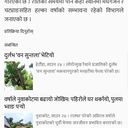
गरिएको छ । रातिको समयमा पनि केही स्थानमा मेघगर्जन र
चट्याङसहित हल्का वर्षाको सम्भावना रहेको विभागले
जनाएको छ ।
प्रतिक्रिया दिनुहोस्
संबन्धित
दुर्लभ ‘वन सुन्तला’ भेटियो
हेटौँडा, साउन २४ । लोपोन्मुख रैथाने प्रजातिको दुर्लभ
‘वन सुन्तला’ मकवानपुरको मनहरीमा फेला परेको छ।
वर्षाले नुवाकोटमा बढायो जोखिम: पहिरोले घर थर्कायो, पुलमा
भ्वाङ पर्‍यो
नुवाकोट, साउन २४ । रातभर परेको अविरल वर्षाले
नुवाकोटको पूर्वी भेगमा जनजीवन प्रभावित बनाएको छ।