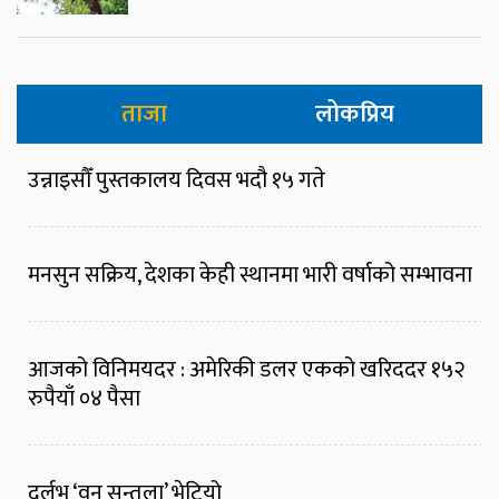
ताजा
लोकप्रिय
उन्नाइसौँ पुस्तकालय दिवस भदौ १५ गते
मनसुन सक्रिय, देशका केही स्थानमा भारी वर्षाको सम्भावना
आजको विनिमयदर : अमेरिकी डलर एकको खरिददर १५२
रुपैयाँ ०४ पैसा
दुर्लभ ‘वन सुन्तला’ भेटियो