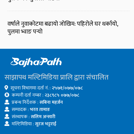
वर्षाले नुवाकोटमा बढायो जोखिम: पहिरोले घर थर्कायो,
पुलमा भ्वाङ पर्‍यो
साझापथ मल्टिमिडिया प्रालि द्वारा संचालित
सूचना विभागमा दर्ता नं. :
२५७१/०७७/०७८
कम्पनी दर्ता नम्बर :
२३८९८५ ०७७/०७८
प्रबन्ध निर्देशक :
सबिना महर्जन
सम्पादक :
भरत तामाङ
संस्थापक :
सलिम अन्सारी
मल्टिमिडिया :
सुरज भट्टराई