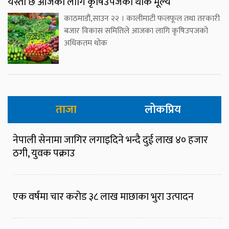
यस्तो छ आजका लागि कृषिउपजको थोक मूल्य
काठमाडौं,साउन २२ । कालीमाटी फलफूल तथा तरकारी
बजार विकास समितिले आजका लागि कृषिउपजको
अधिकतम थोक
ताजा
लोकप्रिय
नेपाली सेनामा जागिर लगाइदिने भन्दै दुई लाख ४० हजार
ठगी, युवक पक्राउ
एक वर्षमा चार करोड ३८ लाख माछाका भुरा उत्पादन