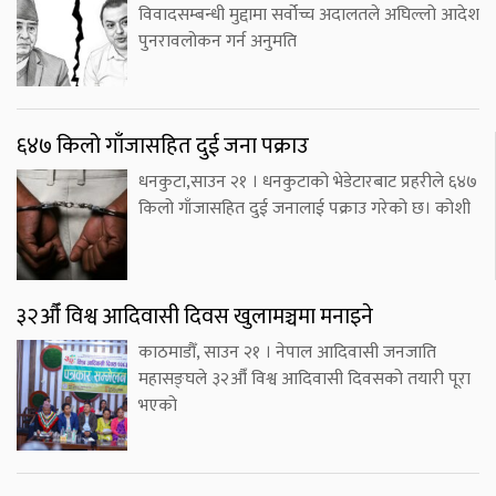
विवादसम्बन्धी मुद्दामा सर्वोच्च अदालतले अघिल्लो आदेश
पुनरावलोकन गर्न अनुमति
६४७ किलो गाँजासहित दुई जना पक्राउ
धनकुटा,साउन २१ । धनकुटाको भेडेटारबाट प्रहरीले ६४७
किलो गाँजासहित दुई जनालाई पक्राउ गरेको छ। कोशी
३२औँ विश्व आदिवासी दिवस खुलामञ्चमा मनाइने
काठमाडौँ, साउन २१ । नेपाल आदिवासी जनजाति
महासङ्घले ३२औँ विश्व आदिवासी दिवसको तयारी पूरा
भएको