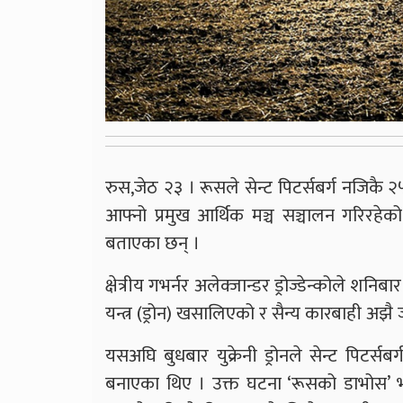
रुस,जेठ २३ । रूसले सेन्ट पिटर्सबर्ग नजिकै २
आफ्नो प्रमुख आर्थिक मञ्च सञ्चालन गरिरह
बताएका छन् ।
क्षेत्रीय गभर्नर अलेक्जान्डर ड्रोज्डेन्कोले श
यन्त्र (ड्रोन) खसालिएको र सैन्य कारबाही अझै 
यसअघि बुधबार युक्रेनी ड्रोनले सेन्ट पिटर्सबर
बनाएका थिए । उक्त घटना ‘रूसको डाभोस’ भनेर चि