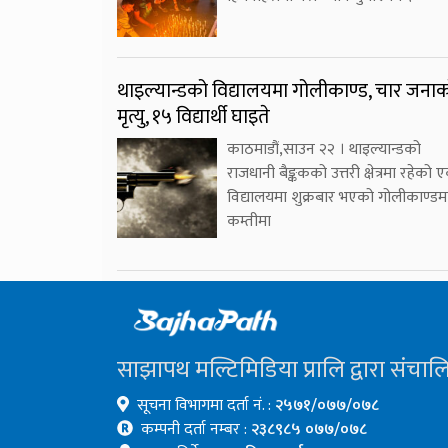
थाइल्यान्डको विद्यालयमा गोलीकाण्ड, चार जना
मृत्यु, १५ विद्यार्थी घाइते
काठमाडौं,साउन २२ । थाइल्यान्डको
राजधानी बैङ्ककको उत्तरी क्षेत्रमा रहेको 
विद्यालयमा शुक्रबार भएको गोलीकाण्डम
कम्तीमा
साझापथ मल्टिमिडिया प्रालि द्वारा संचाल
सूचना विभागमा दर्ता नं. :
२५७१/०७७/०७८
कम्पनी दर्ता नम्बर :
२३८९८५ ०७७/०७८