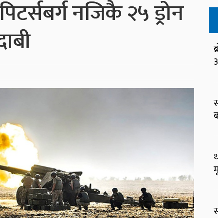
पिटर्सबर्ग नजिकै २५ ड्रोन
ाबी
ब
आ
स
ब
थ
म
स