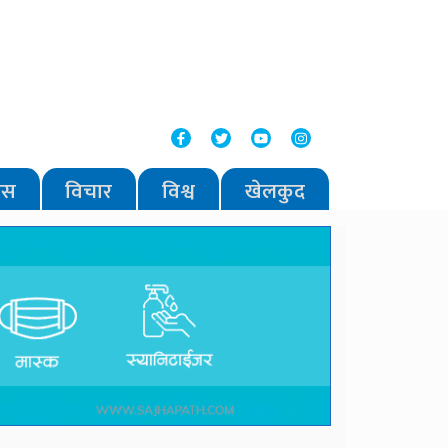
वास
विचार
विश्व
खेलकुद