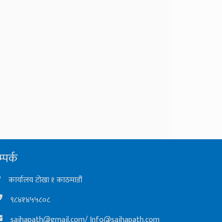
्पर्क
कार्यालय टोखा १ काठमाडौं
९८४१४५५८०८
sajhapath@gmail.com
/
Info@sajhapath.com