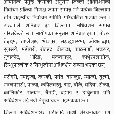
आयोगका प्रमुख केसीका अनुसार जिल्ला अधिवेशनको
निर्वाचन प्रक्रिया निष्पक्ष रूपमा सम्पन्न गर्न प्रत्येक जिल्लामा
तीन सदस्यीय निर्वाचन समिति परिचालित भएका छन् ।
रास्वपाले शनिबार ३८ जिल्लामा अधिवशेन सम्पन्न
गरिसकेको छ । आयोगका अनुसार शनिबार झापा, मोरङ,
तेह्रथुम, ताप्लेजुङ, भोजपुर, सङ्खुवासभा, ओखलढुङ्गा,
सुनसरी, महोत्तरी, रौतहट, दोलखा, काठमाडौँ, भक्तपुर,
नुवाकोट, धादिङ, मकवानपुर, काभे्रपलाञ्चोक,
सिन्धुपाल्चोक र सिन्धुलीमा अधिवशेन सम्पन्न भएका छन् ।
यसैगरी, स्याङ्जा, कास्की, पर्वत, बागलुङ, म्याग्दी, गुल्मी,
नवलपरासी, पाल्पा, कपिलवस्तु, दाङ, बाँके, बर्दिया, रोल्पा,
कालिकोट, सल्यान, बैतडी, बझाङ र दार्चुलामा पनि
अधिवेशन भई नयाँ नेतृत्व चयन भइसकेको छ ।
जिल्ला अधिवेशनहरू पार्टीलाई तदर्थ संरचनाबाट पूर्ण