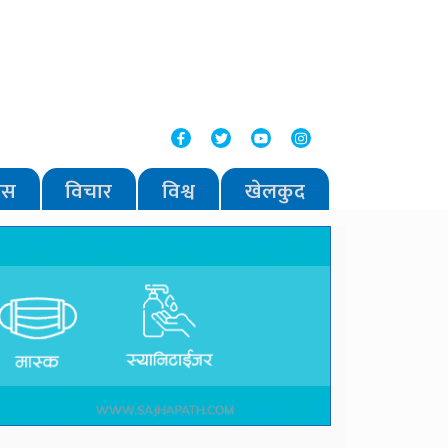
वास
विचार
विश्व
खेलकुद