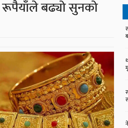
रूपैयाँले बढ्यो सुनको
स
ब
थ
म
स
स
न