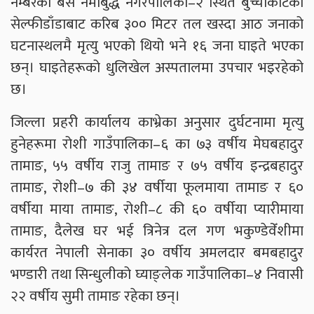
नम्बरको बस नमोबुद्ध नगरपालिका–२ स्थित बुच्चाकोटको
सेल्फीडाँडाबाट करिब ३०० मिटर तल खस्दा आठ जनाको
घटनास्थलमै मृत्यु भएको थियो भने १६ जना घाइते भएका
छन्। घाइतेहरूको धुलिखेल अस्पतालमा उपचार भइरहेको
छ।
जिल्ला प्रहरी कार्यालय काभ्रेका अनुसार दुर्घटनामा मृत्यु
हुनेहरूमा रोशी गाउँपालिका–६ का ७३ वर्षीय मेघबहादुर
तामाङ, ५५ वर्षीय राजु तामाङ र ७५ वर्षीय इन्द्रबहादुर
तामाङ, रोशी–७ की ३४ वर्षीया फूलमाया तामाङ र ६०
वर्षीया माया तामाङ, रोशी–८ की ६० वर्षीया प्यारीमाया
तामाङ, दैलेख घर भई त्रिनेत्र दल गण भकुण्डेवेँशीमा
कार्यरत नेपाली सेनाका ३० वर्षीय अमलदार बमबहादुर
भण्डारी तथा सिन्धुलीको घ्याङ्लेक गाउँपालिका–४ निवासी
२२ वर्षीय सुमी तामाङ रहेका छन्।