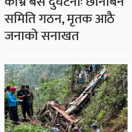
काभ्रे बस दुर्घटनाः छानबिन
समिति गठन, मृतक आठै
जनाको सनाखत