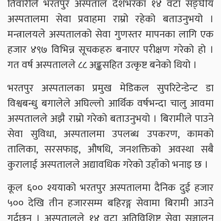
तिवारीले भरतपुर अस्पताल देशभरका १४ वटा सङ्घीय
अस्पतालमा सेवा प्रवाहमा राम्रो रहेको बताउनुभयो ।
मन्त्रालयले अस्पतालको सेवा गुणस्तर मापनका लागि एक
हजार ४९७ विभिन्न सूचकहरु बनाएर परीक्षण गरेको हो ।
गत वर्ष अस्पतालले ८८ अङ्कसहित उत्कृष्ट बनेको थियो ।
भरतपुर अस्पतालका प्रमुख मेडिकल सुपरिटेन्डेन्ट डा
विश्वबन्धु बगालेले अघिल्लो आर्थिक वर्षभन्दा चालु आवमा
अस्पतालले अझै राम्रो गरेको बताउनुभयो । बिरामीले पाउने
सेवा सुविधा, अस्पतालमा उपलब्ध उपकरण, कामको
तालिका, सरसफाइ, औषधि, जनशक्तिको अवस्था सबै
कुरालाई अस्पतालले अद्यावधिक गरेको उहाँको भनाइ छ ।
कूल ६०० श्ययाको भरतपुर अस्पतालमा दैनिक दुई हजार
५०० देखि तीन हजारसम्म बहिरङ्ग सेवामा बिरामी आउने
गर्दछन् । अस्पतालले १४ वटा अतिविशिष्ट सेवा सञ्चालन