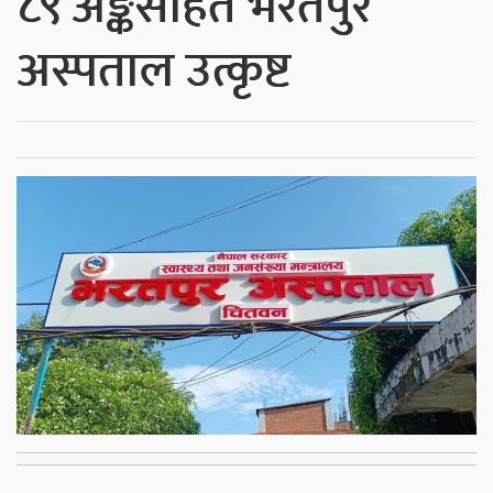
८९ अङ्कसहित भरतपुर
अस्पताल उत्कृष्ट