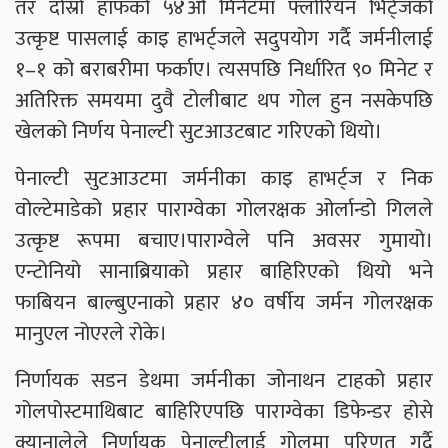
तर दोस्रो हाफको ५४औँ मिनेटमा फ्लोरियन भिर्ट्जको
उत्कृष्ट पासलाई काइ हाभर्ट्जले सदुपयोग गर्दै जर्मनीलाई
१–१ को बराबरीमा फर्काए। त्यसपछि निर्धारित ९० मिनेट र
अतिरिक्त समयमा दुवै टोलीबाट थप गोल हुन नसकेपछि
खेलको निर्णय पेनाल्टी सुटआउटबाट गरिएको थियो।
पेनाल्टी सुटआउटमा जर्मनीका काइ हाभर्ट्ज र निक
वोल्टेमाडेको प्रहार पाराग्वेका गोलरक्षक ओर्लान्डो गिलले
उत्कृष्ट रूपमा बचाए।पाराग्वेले पनि अवसर गुमायो।
एन्टोनियो सानाब्रियाको प्रहार बाहिरिएको थियो भने
फाबियन बाल्बुएनाको प्रहार ४० वर्षीय जर्मन गोलरक्षक
मानुएल नोएरले रोके।
निर्णायक सडन डेथमा जर्मनीका जोनाथन टाहको प्रहार
गोलपोस्टमाथिबाट बाहिरिएपछि पाराग्वेका डिफेन्डर होसे
क्यानालेले निर्णायक पेनाल्टीलाई गोलमा परिणत गर्दै