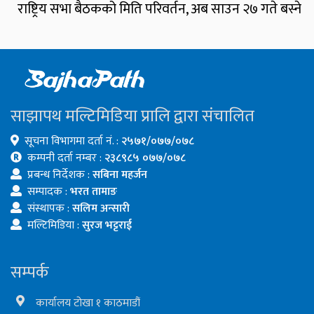
राष्ट्रिय सभा बैठकको मिति परिवर्तन, अब साउन २७ गते बस्ने
साझापथ मल्टिमिडिया प्रालि द्वारा संचालित
सूचना विभागमा दर्ता नं. :
२५७१/०७७/०७८
कम्पनी दर्ता नम्बर :
२३८९८५ ०७७/०७८
प्रबन्ध निर्देशक :
सबिना महर्जन
सम्पादक :
भरत तामाङ
संस्थापक :
सलिम अन्सारी
मल्टिमिडिया :
सुरज भट्टराई
सम्पर्क
कार्यालय टोखा १ काठमाडौं