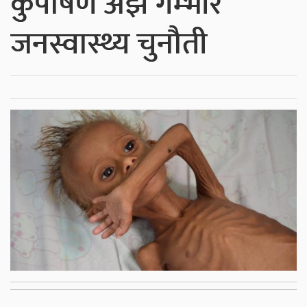
कुपोषण अझै गम्भीर
जनस्वास्थ्य चुनौती