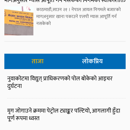
मागअनुसार ग्यास आपूर्ति गर्न नसकेको निगमको स्वीकारोक्ति
काठमाडौं,साउन २१ । नेपाल आयल निगमले बजारको
मागअनुसार खाना पकाउने एलपी ग्यास आपूर्ति गर्न
नसकेको
ताजा
लोकप्रिय
नुवाकोटमा विद्युत् प्राधिकरणको पोल बोकेको आइचर
दुर्घटना
मृग जोगाउने क्रममा पेट्रोल ट्याङ्कर पल्टियो, आगलागी हुँदा
पूर्ण रूपमा ध्वस्त