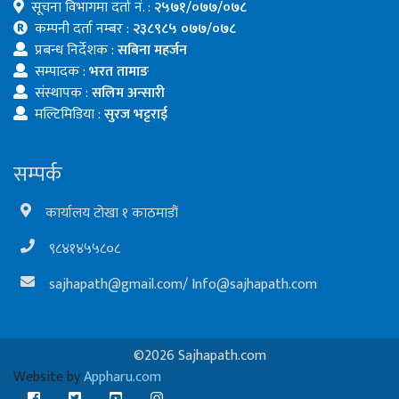
सूचना विभागमा दर्ता नं. :
२५७१/०७७/०७८
कम्पनी दर्ता नम्बर :
२३८९८५ ०७७/०७८
प्रबन्ध निर्देशक :
सबिना महर्जन
सम्पादक :
भरत तामाङ
संस्थापक :
सलिम अन्सारी
मल्टिमिडिया :
सुरज भट्टराई
सम्पर्क
कार्यालय टोखा १ काठमाडौं
९८४१४५५८०८
sajhapath@gmail.com
/
Info@sajhapath.com
©2026 Sajhapath.com
Website by
Appharu.com