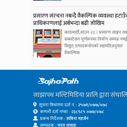
प्रसारण संरचना नबन्दै वैकल्पिक व्यवस्था हटाउँ
प्राधिकरणलाई अर्बभन्दा बढी जोखिम
काठमाडौँ,साउन २३ । प्रसारण लाइन तथ
सबस्टेसन पूर्णरूपमा निर्माण सम्पन्न नभ
विद्युत् उत्पादकसँगको सहमतिअनुसार
वैकल्पिक
साझापथ मल्टिमिडिया प्रालि द्वारा संचाल
सूचना विभागमा दर्ता नं. :
२५७१/०७७/०७८
कम्पनी दर्ता नम्बर :
२३८९८५ ०७७/०७८
प्रबन्ध निर्देशक :
सबिना महर्जन
सम्पादक :
भरत तामाङ