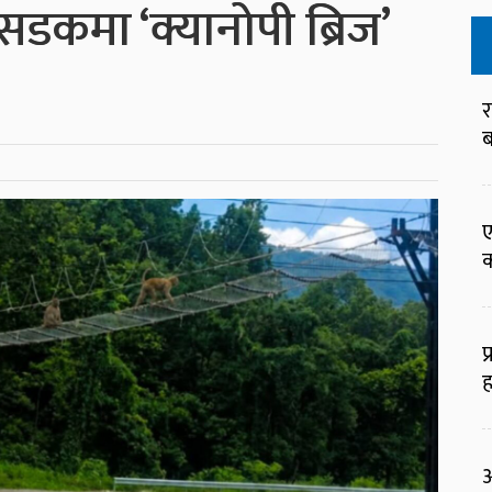
कमा ‘क्यानोपी ब्रिज’
र
ब
ए
क
प
ह
आ