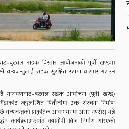
स
य
णघाट–बुटवल सडक विस्तार आयोजनाको पूर्वी खण्डमा
े वन्यजन्तुलाई सडक सुरक्षित रूपमा वारपार गराउन
िँदै नारायणघाट–बुटवल सडक आयोजना (पूर्वी खण्ड)
ो गैँडाकोट जङ्गलस्थित पितौजीमा उक्त संरचना निर्माण
एपछि वन्यजन्तुको प्राकृतिक आवागमनमा असर नपरोस् भन्ने
द्धन कार्यक्रमअन्तर्गत क्यानोपी ब्रिज निर्माण गरिएको