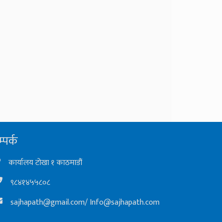
्पर्क
कार्यालय टोखा १ काठमाडौं
९८४१४५५८०८
sajhapath@gmail.com
/
Info@sajhapath.com