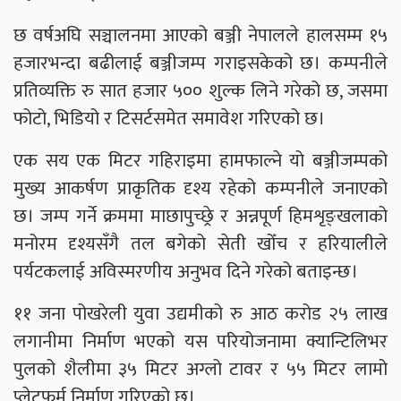
छ वर्षअघि सञ्चालनमा आएको बञ्जी नेपालले हालसम्म १५
हजारभन्दा बढीलाई बञ्जीजम्प गराइसकेको छ। कम्पनीले
प्रतिव्यक्ति रु सात हजार ५०० शुल्क लिने गरेको छ, जसमा
फोटो, भिडियो र टिसर्टसमेत समावेश गरिएको छ।
एक सय एक मिटर गहिराइमा हामफाल्ने यो बञ्जीजम्पको
मुख्य आकर्षण प्राकृतिक दृश्य रहेको कम्पनीले जनाएको
छ। जम्प गर्ने क्रममा माछापुच्छ्रे र अन्नपूर्ण हिमशृङ्खलाको
मनोरम दृश्यसँगै तल बगेको सेती खोँच र हरियालीले
पर्यटकलाई अविस्मरणीय अनुभव दिने गरेको बताइन्छ।
११ जना पोखरेली युवा उद्यमीको रु आठ करोड २५ लाख
लगानीमा निर्माण भएको यस परियोजनामा क्यान्टिलिभर
पुलको शैलीमा ३५ मिटर अग्लो टावर र ५५ मिटर लामो
प्लेटफर्म निर्माण गरिएको छ।