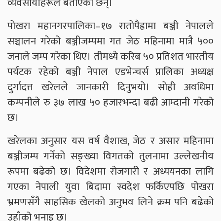
व्यवसायीहरूले बताएका छन्।
पोखरा महानगरपालिका–१७ रातोपैह्रामा बञ्जी नेपालले
सञ्चालन गरेको बञ्जीजम्पमा गत जेठ महिनामा मात्रै ५००
जनाले जम्प गरेका थिए। तीमध्ये करिब ५० प्रतिशत भारतीय
पर्यटक रहेको बञ्जी नेपाल एडभेन्चर्स प्रालिका अध्यक्ष
दुर्गादत्त खरेलले जानकारी दिनुभयो। सोही अवधिमा
कम्पनीले रु ३७ लाख ५० हजारभन्दा बढी आम्दानी गरेको
छ।
खरेलका अनुसार यस वर्ष वैशाख, जेठ र असार महिनामा
बञ्जीजम्प गर्नेको सङ्ख्या विगतको तुलनामा उल्लेखनीय
रूपमा बढेको छ। विदेशमा रोजगारी र अध्ययनका लागि
गएका नेपाली युवा बिदामा स्वदेश फर्किएपछि पोखरा
भ्रमणसँगै साहसिक खेलको अनुभव लिने क्रम पनि बढेको
उहाँको भनाइ छ।