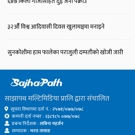
६४७ किलो गाँजासहित दुई जना पक्राउ
३२औँ विश्व आदिवासी दिवस खुलामञ्चमा मनाइने
सुनकोशीमा हाम फालेका पराजुली दम्पतीको खोजी जारी
साझापथ मल्टिमिडिया प्रालि द्वारा संचालित
सूचना विभागमा दर्ता नं. :
२५७१/०७७/०७८
कम्पनी दर्ता नम्बर :
२३८९८५ ०७७/०७८
प्रबन्ध निर्देशक :
सबिना महर्जन
सम्पादक :
भरत तामाङ