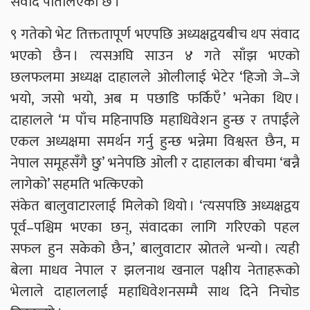
संवाद पातलिएको छ ।
९ गतेको भेट तिक्ततापूर्ण भएपछि अध्यक्षद्वयबीच थप संवाद
भएको छैन । त्यसअघि साउन ४ गते साँझ भएको
छलफलमा अध्यक्ष दाहालले ओलीलाई भेटेर ‘हिजो जे–जे
भयो, जसो भयो, अब म पछाडि फर्किएँ ’ भनेका थिए ।
दाहालले ‘म पाँच महिनापछि महाधिवेशन हुन्छ र तपाईंले
एकल अध्यक्षमा समर्थन गर्नु हुन्छ भन्नेमा विश्वस्त छैन, म
नेपाल समूहसँगै छु’ भनेपछि ओली र दाहालका बीचमा ‘बन्नै
लागेको’ सहमति भत्किएको
संकेत बालुवाटारलाई मिलेको थियो । ‘त्यसपछि अध्यक्षद्वय
पूर्व–पश्चिम भएका छन्, संवादका लागि गरिएको पहल
सफल हुन सकेको छैन,’ बालुवाटार स्रोतले भन्यो । त्यही
बेला माधव नेपाल र झलनाथ खनाल पक्षीय नेताहरूको
भेलाले दाहाललाई महाधिवेशनसम्मै साथ दिने निचोड