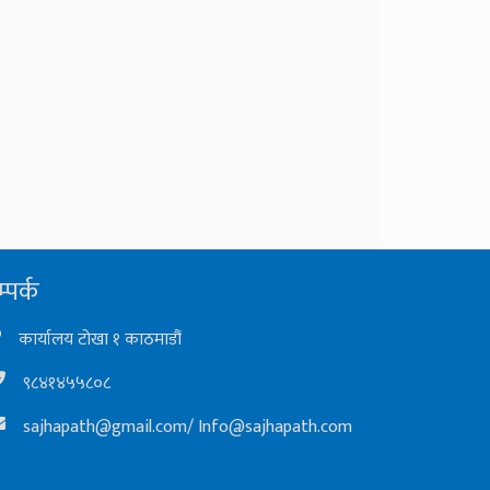
्पर्क
कार्यालय टोखा १ काठमाडौं
९८४१४५५८०८
sajhapath@gmail.com
/
Info@sajhapath.com