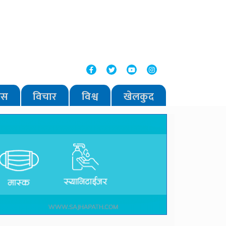
वास
विचार
विश्व
खेलकुद