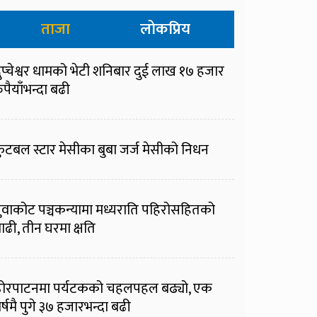
ताजा
लोकप्रिय
ुप्चेश्वर धामको भेटी शनिबार दुई लाख १७ हजार
ुपैयाँभन्दा बढी
ुटबल स्टार मेसीका बुबा जर्ज मेसीको निधन
ुवाकोट पञ्चकन्यामा मध्यराति पहिरोसहितको
ाढी, तीन घरमा क्षति
ोरपाटनमा पर्यटकको चहलपहल बढ्यो, एक
र्षमै पुगे ३७ हजारभन्दा बढी