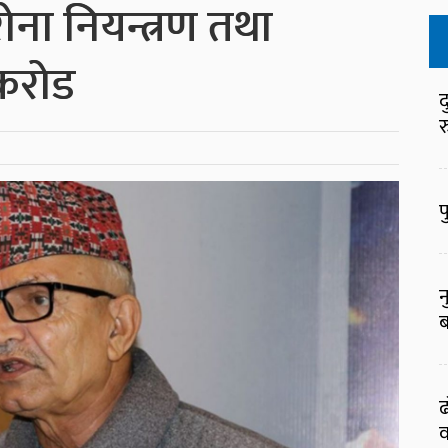
ोना नियन्त्रण तथा
करोड
द
र
फ
न
ब
ढ
व