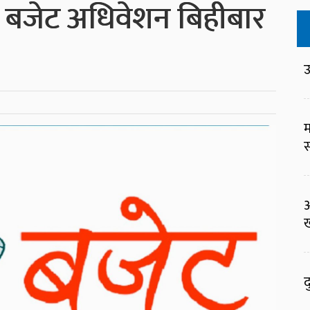
ो बजेट अधिवेशन बिहीबार
उ
म
स
ख
द