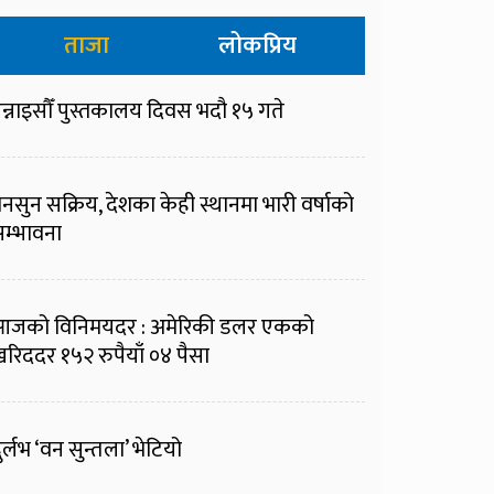
ताजा
लोकप्रिय
न्नाइसौँ पुस्तकालय दिवस भदौ १५ गते
नसुन सक्रिय, देशका केही स्थानमा भारी वर्षाको
म्भावना
आजको विनिमयदर : अमेरिकी डलर एकको
रिददर १५२ रुपैयाँ ०४ पैसा
ुर्लभ ‘वन सुन्तला’ भेटियो