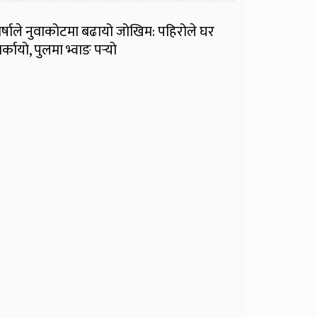
र्षाले नुवाकोटमा बढायो जोखिम: पहिरोले घर
र्कायो, पुलमा भ्वाङ पर्‍यो