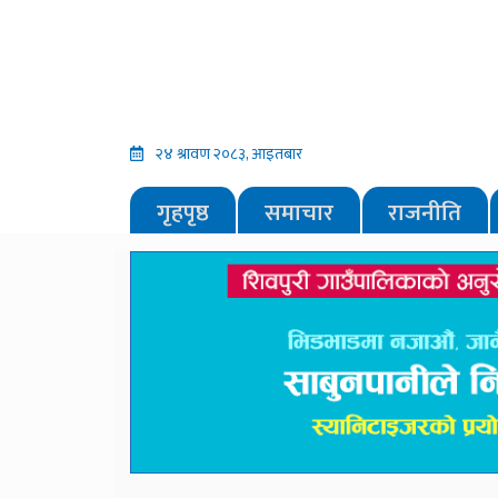
२४ श्रावण २०८३, आइतबार
गृहपृष्ठ
समाचार
राजनीति