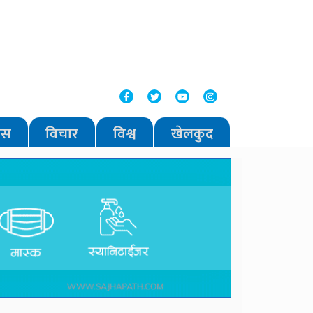
वास
विचार
विश्व
खेलकुद