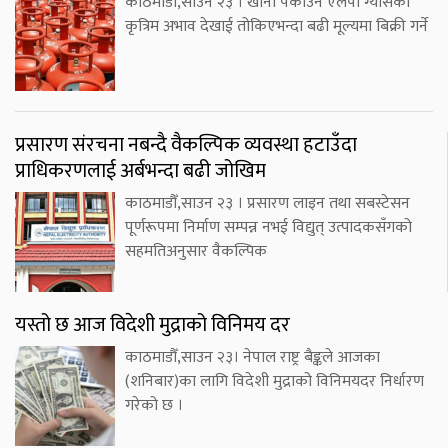
काठमाडौँ,साउन २३ । खाना पकाउने एलपी ग्यासको
कृत्रिम अभाव देखाई तोकिएभन्दा बढी मूल्यमा बिक्री गर्ने
प्रसारण संरचना नबन्दै वैकल्पिक व्यवस्था हटाउँदा
प्राधिकरणलाई अर्बभन्दा बढी जोखिम
काठमाडौँ,साउन २३ । प्रसारण लाइन तथा सबस्टेसन
पूर्णरूपमा निर्माण सम्पन्न नभई विद्युत् उत्पादकसँगको
सहमतिअनुसार वैकल्पिक
यस्तो छ आज विदेशी मुद्राको विनिमय दर
काठमाडौँ,साउन २३। नेपाल राष्ट्र बैङ्कले आजका
(शनिबार)का लागि विदेशी मुद्राको विनिमयदर निर्धारण
गरेको छ ।