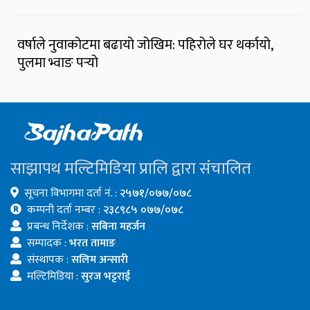
वर्षाले नुवाकोटमा बढायो जोखिम: पहिरोले घर थर्कायो,
पुलमा भ्वाङ पर्‍यो
साझापथ मल्टिमिडिया प्रालि द्वारा संचालित
सूचना विभागमा दर्ता नं. :
२५७१/०७७/०७८
कम्पनी दर्ता नम्बर :
२३८९८५ ०७७/०७८
प्रबन्ध निर्देशक :
सबिना महर्जन
सम्पादक :
भरत तामाङ
संस्थापक :
सलिम अन्सारी
मल्टिमिडिया :
सुरज भट्टराई