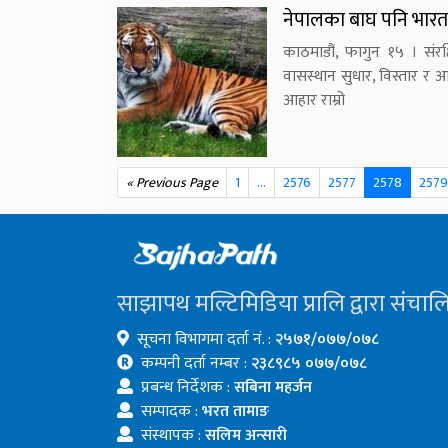
नेपालका बाघ पनि भारतति
काठमाडौं, फागुन १५ । संरक्षि
वासस्थान सुधार, विस्तार र आह
आहार राम्रो
« Previous Page
1
…
2576
2577
2578
2579
साझापथ मल्टिमिडिया प्रालि द्वारा संचाल
सूचना विभागमा दर्ता नं. :
२५७१/०७७/०७८
कम्पनी दर्ता नम्बर :
२३८९८५ ०७७/०७८
प्रबन्ध निर्देशक :
सबिना महर्जन
सम्पादक :
भरत तामाङ
संस्थापक :
सलिम अन्सारी