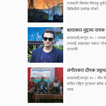
राजधानी किभमा विषालु धुवा
बिबिसीले उल्लेख गरेको
बलात्कार मुद्दामा नायक
काठमाडौं,फागुन १५ । नायक प
उनलाई आइतबार पक्राउ गरेको 
गराएकी
संगीतकार दीपक जङ्गमल
काठमाडौं,फागुन १५ । भीम विर
संगीत राष्ट्रिय पुरस्कार बरिष
लाख