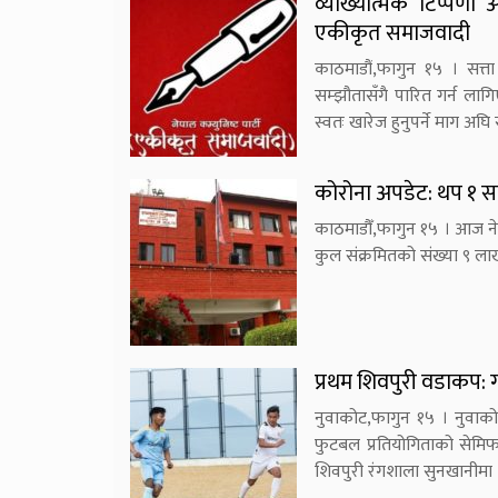
व्याख्यात्मक टिप्पणी 
एकीकृत समाजवादी
काठमाडौं,फागुन १५ । सत्
सम्झौतासँगै पारित गर्न लाग
स्वतः खारेज हुनुपर्ने माग अ
कोरोना अपडेट: थप १ सय 
काठमाडौँ,फागुन १५ । आज ने
कुल संक्रमितको संख्या ९ ला
प्रथम शिवपुरी वडाकप: ग
नुवाकोट,फागुन १५ । नुवाक
फुटबल प्रतियोगिताको सेमिफा
शिवपुरी रंगशाला सुनखानीमा