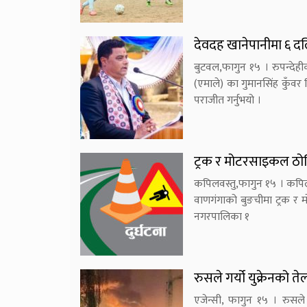
देवदह खानेपानीमा ६ दल
बुटवल,फागुन १५ । रुपन्देह
(एमाले) का गुमानसिंह कुँवर
पराजीत गर्नुभयो ।
ट्रक र मोटरसाइकल ठोक
कपिलवस्तु,फागुन १५ । कपिल
वाणगंगाको बुङचीमा ट्रक र म
नगरपालिका १
रुसले गर्यो युक्रेनको 
एजेन्सी, फागुन १५ । रुसल