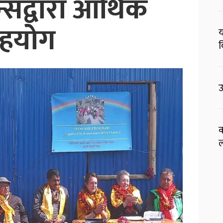
न्सद्वारा आर्थिक
हयोग
य
व
उ
क
ल