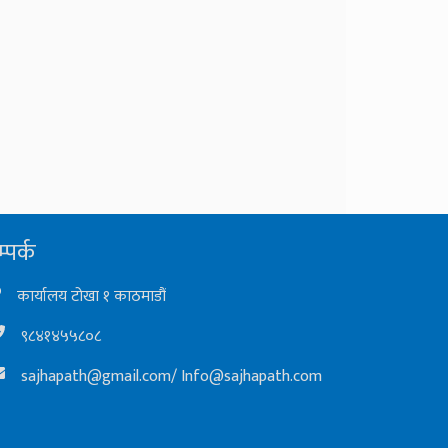
्पर्क
कार्यालय टोखा १ काठमाडौं
९८४१४५५८०८
sajhapath@gmail.com
/
Info@sajhapath.com