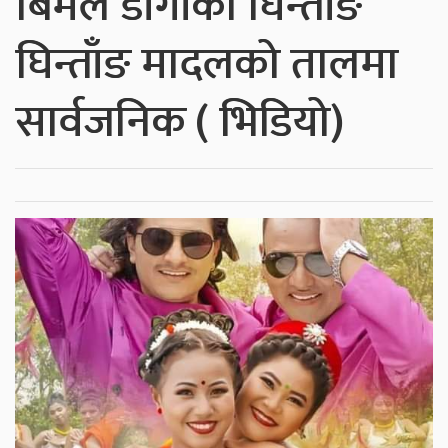
बिमल डाँगीको घिन्ताँङ
घिन्ताँङ मादलको तालमा
सार्वजनिक ( भिडियो)