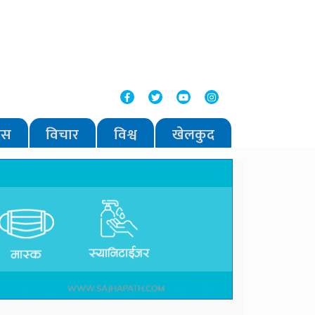
वास
विचार
विश्व
खेलकुद