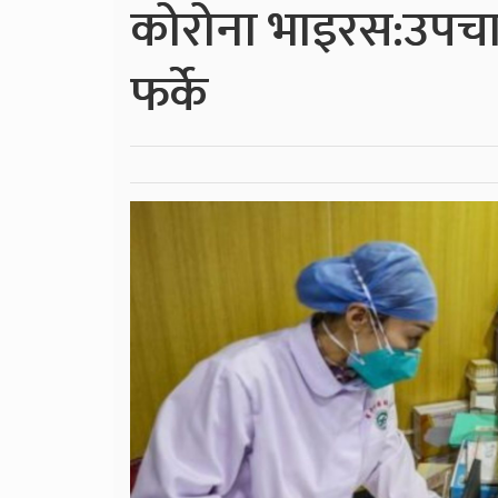
कोरोना भाइरस:उपच
फर्के