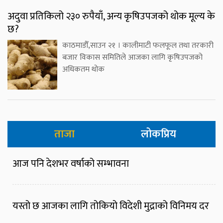
अदुवा प्रतिकिलो २३० रुपैयाँ, अन्य कृषिउपजको थोक मूल्य के
छ?
काठमाडौँ,साउन २१ । कालीमाटी फलफूल तथा तरकारी
बजार विकास समितिले आजका लागि कृषिउपजको
अधिकतम थोक
ताजा
लोकप्रिय
आज पनि देशभर वर्षाको सम्भावना
यस्तो छ आजका लागि तोकियो विदेशी मुद्राको विनिमय दर