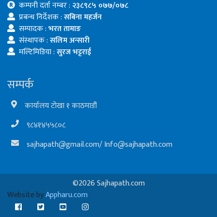
कम्पनी दर्ता नम्बर :
२३८९८५ ०७७/०७८
प्रबन्ध निर्देशक :
सबिना महर्जन
सम्पादक :
भरत तामाङ
संस्थापक :
सलिम अन्सारी
मल्टिमिडिया :
सुरज भट्टराई
सम्पर्क
कार्यालय टोखा १ काठमाडौं
९८४१४५५८०८
sajhapath@gmail.com
/
Info@sajhapath.com
©2026 Sajhapath.com
Website by
Appharu.com