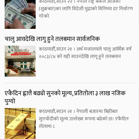
काठमाडौं,साउन २२ । नेपाल राष्ट्र बैंकले आजका
(शुक्रबार)का लागि विदेशी मुद्राको विनिमय दर निर्धारण
गरेको
चालु आवदेखि लागु हुने तलबमान सार्वजनिक
काठमाडौँ,साउन २१ । अर्थ मन्त्रालयले चालु आर्थिक वर्ष
२०८३/८४ को यही साउनदेखि लागू हुने तलबमान
एकैदिन ह्वात्तै बढ्यो सुनको मूल्य, प्रतितोला ३ लाख नजिक
पुग्यो
काठमाडौं,साउन २१ । नेपाली बजारमा बिहीबार
सुनचाँदीको मूल्य उल्लेख्य रूपमा बढेको छ। एकैदिन
तोलामा ८