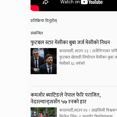
प्रतिक्रिया दिनुहोस्
संबन्धित
फुटबल स्टार मेसीका बुबा जर्ज मेसीको निधन
काठमाडौँ, साउन २३ । अर्जेन्टिनाका चर्च
फुटबल खेलाडी लियोनल मेसीका बुबा जर
मेसीको ६८ वर्षको
कमजोर ब्याटिङले नेपाल फेरि पराजित,
नेदरल्यान्ड्ससँग ५७ रनको हार
काठमाडौँ,साउन १४ । आइसिसी विश्वक
क्रिकेट लिग–२ अन्तर्गत त्रिकोणात्मक