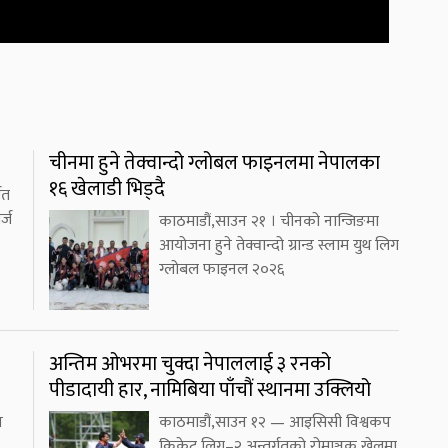
चीनमा हुने तेक्वान्दो ग्लोबल फाइनलमा नेपालका
१६ खेलाडी भिड्दै
ित
्ज
काठमाडौं,साउन २१ । चीनको नान्जिङमा
आयोजना हुने तेक्वान्दो ग्रान्ड स्लाम युथ लिग
ग्लोबल फाइनल २०२६
अन्तिम ओभरमा चुक्दा नेपाललाई ३ रनको
पीडादायी हार, नामिबिया पाँचौं स्थानमा उक्लियो
प
काठमाडौं,साउन १२ — आइसिसी विश्वकप
क्रिकेट लिग–२ अन्तर्गतको रोमाञ्चक खेलमा