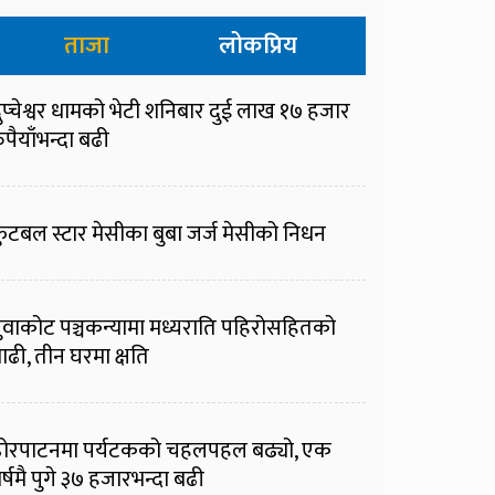
ताजा
लोकप्रिय
ुप्चेश्वर धामको भेटी शनिबार दुई लाख १७ हजार
ुपैयाँभन्दा बढी
ुटबल स्टार मेसीका बुबा जर्ज मेसीको निधन
ुवाकोट पञ्चकन्यामा मध्यराति पहिरोसहितको
ाढी, तीन घरमा क्षति
ोरपाटनमा पर्यटकको चहलपहल बढ्यो, एक
र्षमै पुगे ३७ हजारभन्दा बढी