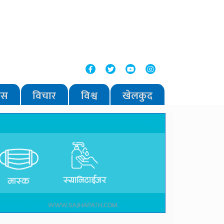
वास
विचार
विश्व
खेलकुद