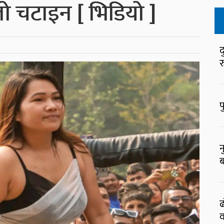
ो चटाइन [ भिडियो ]
द
र
फ
न
ब
ढ
व