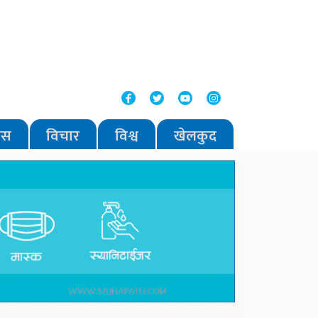
वास
विचार
विश्व
खेलकुद