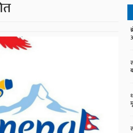
गित
ब
आ
स
ब
थ
म
स