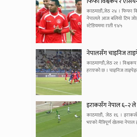
फिफा विश्वकप र एसियन
काठमाडौं,जेठ २४ । फिफा 
नेपालले आज बलियो टिम जोर्डनस
स्टेडियममा राती ९ः४५
नेपालसँग चाइनिज ताइप
काठमाण्डौ,जेठ २१ । विश्व
हराएको छ । चाइनिज ताइपेइला
इराकसँग नेपाल ६–२ ले
काठमाडौं, जेठ १६ । इराक
भएको मैत्रिपूर्ण खेलमा ने