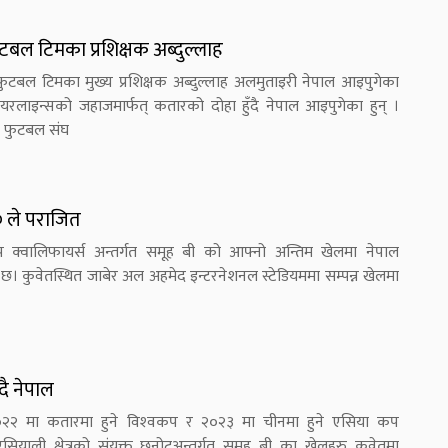
फुटबल टिमका प्रशिक्षक अब्दुल्लाह
य फुटबल टिमका मुख्य प्रशिक्षक अब्दुल्लाह अलमुताइरी नेपाल आइपुगेका
रलाइन्सको जहाजमार्फत् कतारको दोहा हुँदै नेपाल आइपुगेका हुन् ।
 फुटबल संघ
-० ले पराजित
प क्वालिफायर्स अन्तर्गत समूह बी को आफ्नो अन्तिम खेलमा नेपाल
 छ। कुवेतस्थित जाबेर अल अहमेद इन्टरनेशनल स्टेडियममा सम्पन्न खेलमा
दै नेपाल
०२२ मा कतारमा हुने विश्‍वकप र २०२३ मा चीनमा हुने एसिया कप
याली क्षेत्रको संयुक्त छनोटअन्तर्गत समूह बी का खेलहरु कुवेतमा