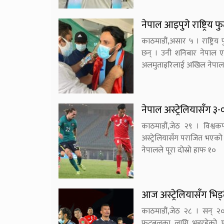
नेपाल आइपुगे राष्ट्रिय 
काठमाडौं,असार ५ । राष्ट्रि
छन् । उनी शनिबार नेपाल एय
अलमुताइरिलाई अखिल नेपाल
नेपाल अस्ट्रेलियासँग ३
काठमाडौं,जेठ २९ । विश्वक
अस्ट्रेलियासँग पराजित भएको
नेपालले पूरा दोस्रो हाफ १०
आज अस्ट्रेलियासँग भिड्
काठमाडौं,जेठ २८ । सन् २
फुटबलका लागि भइरहेको एसि