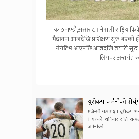
काठमाण्डौ,असार ८ । नेपाली राष्ट्रिय क्र
मैदानमा आजदेखि प्रशिक्षण सुरु भएको हो
नेगेटिभ आएपछि आजदेखि तयारी सुरु भए
लिग–२ अन्तर्गत स
युरोकप: जर्मनीको पोर्
एजेन्सी,असार ६ । युरोकप अन
। गएको शनिबार राति सम्पन्
जर्मनीको