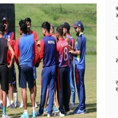
क
आ
६
३
स
ख