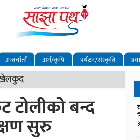
अन्तर्वार्ता
अर्थ/कृषि
पर्यटन/संस्कृति
प्र
खेलकुद
रिकेट टोलीको बन्द
ब
न
क्षण सुरु
आ