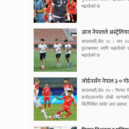
भइरहेको छ
आज नेपालले अस्ट्रेलिया
काठमाडौं,जेठ २८ । सन् २
फुटबलका लागि भइरहेको एसि
भइरहेको छ
जोर्डनसँग नेपाल ३-० ग
काठमाडौं,जेठ २५ । फिफा
छनोटअन्तर्गत दोस्रो चरणक
सिटीस्थित जाबेर अल अहमद