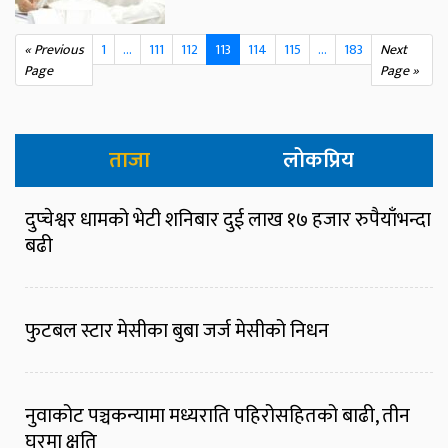
« Previous
1
…
111
112
113
114
115
...
183
Next
Page
Page »
ताजा
लोकप्रिय
दुप्चेश्वर धामको भेटी शनिबार दुई लाख १७ हजार रुपैयाँभन्दा
बढी
फुटबल स्टार मेसीका बुबा जर्ज मेसीको निधन
नुवाकोट पञ्चकन्यामा मध्यराति पहिरोसहितको बाढी, तीन
घरमा क्षति